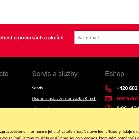
přehled o novinkách a akcích.
ete
Servis a služby
Eshop
+420 602
Servis
restarac
Osobní nastavení podvozku K-tech
9:00 - 16
Výkup a bazar
Financování motocyklu
Facebook
acováváme informace o jeho uživatelích (např. síťové identifikátory, údaje o t
h vás zajímá). K tomuto účelu využíváme soubory cookies, které nám pomáhají zkv