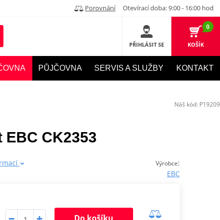
Porovnání
Otevírací doba: 9:00 - 16:00 hod
0
PŘIHLÁSIT SE
KOŠÍK
ČOVNA
PŮJČOVNA
SERVIS A SLUŽBY
KONTAKT
Náš kód:
P19209
et EBC CK2353
ormací
:
Výrobce
EBC
Do košíku