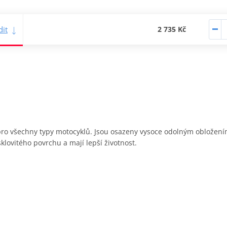
it
2 735 Kč
y pro všechny typy motocyklů. Jsou osazeny vysoce odolným obložen
sklovitého povrchu a mají lepší životnost.