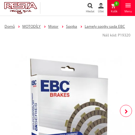
0
Hledat
Účet
Košík
Menu
Hledat
Domů
MOTODÍLY
Motor
Spojka
Lamely spojky sada EBC
Náš kód:
P19320