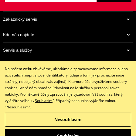
Zákaznický servis
Kde nás najdete
Servis a služby
962 Kč
Eshop
Na centrálním skladu v ČR
Na našem webu získáváme, ukládáme a zpracováváme informace o jeho
+420 602 341 855
uživatelích (např. síťové identifikátory, údaje o tom, jak procházíte naše
restaracing@email.cz
stránky, nebo jaký obsah vás zajímá). K tomuto účelu využíváme soubory
9:00 - 16:00 hod.
cookies, které nám pomáhají zkvalitnit naše služby a personalizovat
nabídky. Pro některé účely zpracování je vyžadován Váš souhlas, který
vyjádříte volbou „
Souhlasím
“. Případný nesouhlas vyjádříte volnou
"Nesouhlasím".
Facebook
Instagram
Nesouhlasím
Copyright © 2026 www.restaracing.cz
Všechna práva vyhrazena
Souhlasím