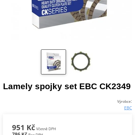
Lamely spojky set EBC CK2349
:
Výrobce
EBC
951 Kč
Včetně DPH
786 Kč
Bez DPH