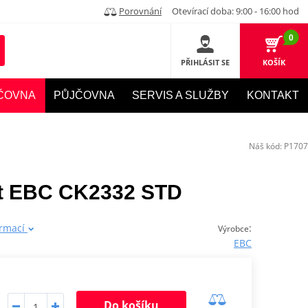
Porovnání
Otevírací doba: 9:00 - 16:00 hod
0
PŘIHLÁSIT SE
KOŠÍK
ČOVNA
PŮJČOVNA
SERVIS A SLUŽBY
KONTAKT
Náš kód:
P1707
et EBC CK2332 STD
ormací
:
Výrobce
EBC
Do košíku