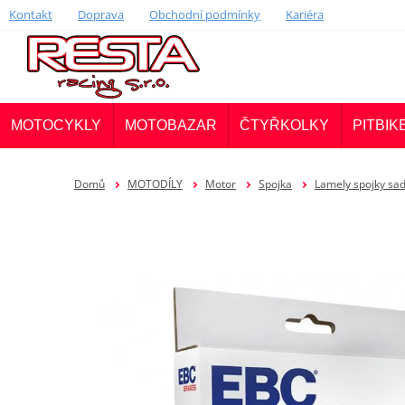
Kontakt
Doprava
Obchodní podmínky
Kariéra
MOTOCYKLY
MOTOBAZAR
ČTYŘKOLKY
PITBIK
Domů
MOTODÍLY
Motor
Spojka
Lamely spojky sa