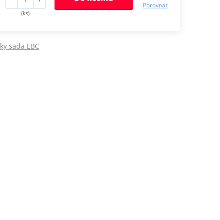
Porovnat
(ks)
jky sada EBC