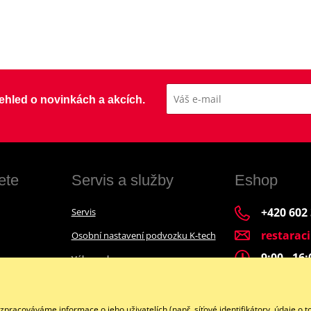
přehled o novinkách a akcích.
ete
Servis a služby
Eshop
+420 602
Servis
restarac
Osobní nastavení podvozku K-tech
9:00 - 16
Výkup a bazar
Financování motocyklu
Facebook
acováváme informace o jeho uživatelích (např. síťové identifikátory, údaje o t