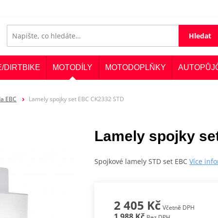
Hledat
E/DIRTBIKE
MOTODÍLY
MOTODOPLŇKY
AUTOPŮJ
da EBC
Lamely spojky set EBC CK2332 STD
Lamely spojky s
Spojkové lamely STD set EBC
Více inf
2 405 Kč
Včetně DPH
1 988 Kč
Bez DPH