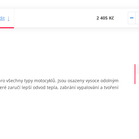
it
2 405 Kč
y pro všechny typy motocyklů. Jsou osazeny vysoce odolným
ré zaručí lepší odvod tepla, zabrání vypalování a tvoření