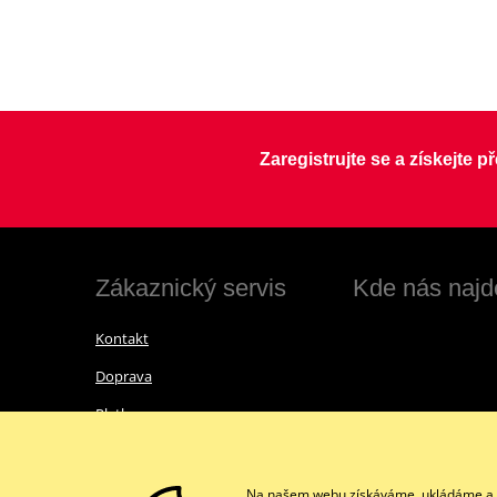
Zaregistrujte se a získejte 
Zákaznický servis
Kde nás najd
Kontakt
Doprava
Platba
Vrácení zboží a reklamace
Obchodní podmínky
Na našem webu získáváme, ukládáme a zpr