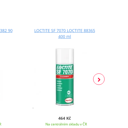
382 90
LOCTITE SF 7070 LOCTITE 88365
LOCT
400 ml
464 Kč
R
Na centrálním skladu v ČR