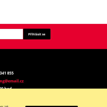
Přihlásit se
 341 855
ing@email.cz
:00 hod.
Instagram
om, jak