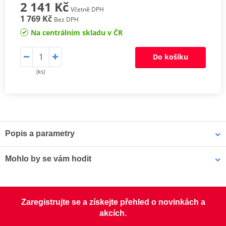
2 141 Kč
Včetně DPH
1 769 Kč
Bez DPH
Na centrálním skladu v ČR
Do košíku
(ks)
Popis a parametry
Sada spojkových lamel CK
Mohlo by se vám hodit
Odpovídají originální kvalitě lamel, proto jsou určeny pro všechny
typy motocyklů. Jsou osazeny vysoce odolným obložením
LOCTITE 5188 LOCTITE 1254415 50 ml
s impregnovanými hliníkovými částicemi, které zaručí lepší odvod
Zaregistrujte se a získejte přehled o novinkách a
tepla, zabrání vypalování a tvoření sklovitého povrchu a mají lepší
akcích.
životnost.