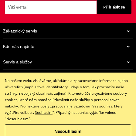
Přihlásit se
Výrobce
EBC
Alternativa
7388549
Zákaznický servis
Kde nás najdete
Servis a služby
962 Kč
Eshop
Na centrálním skladu v ČR
Na našem webu získáváme, ukládáme a zpracováváme informace o jeho
+420 602 341 855
uživatelích (např. síťové identifikátory, údaje o tom, jak procházíte naše
restaracing@email.cz
stránky, nebo jaký obsah vás zajímá). K tomuto účelu využíváme soubory
9:00 - 16:00 hod.
cookies, které nám pomáhají zkvalitnit naše služby a personalizovat
nabídky. Pro některé účely zpracování je vyžadován Váš souhlas, který
vyjádříte volbou „
Souhlasím
“. Případný nesouhlas vyjádříte volnou
"Nesouhlasím".
Facebook
Instagram
Nesouhlasím
Copyright © 2026 www.restaracing.cz