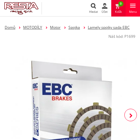
0
Hledat
Účet
Košík
Menu
Hledat
Domů
MOTODÍLY
Motor
Spojka
Lamely spojky sada EBC
Náš kód:
P1699