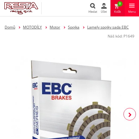
0
Hledat
Účet
Košík
Menu
Hledat
Domů
MOTODÍLY
Motor
Spojka
Lamely spojky sada EBC
Náš kód:
P1649