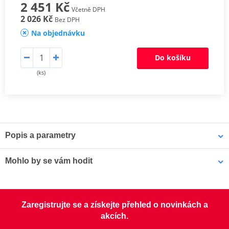
2 451 Kč
Včetně DPH
2 026 Kč
Bez DPH
Na objednávku
Do košíku
(ks)
Popis a parametry
Sada spojkových lamel CK
Mohlo by se vám hodit
Odpovídají originální kvalitě lamel, proto jsou určeny pro všechny
typy motocyklů. Jsou osazeny vysoce odolným obložením
LOCTITE 5188 LOCTITE 1254415 50 ml
s impregnovanými hliníkovými částicemi, které zaručí lepší odvod
Zaregistrujte se a získejte přehled o novinkách a
tepla, zabrání vypalování a tvoření sklovitého povrchu a mají lepší
akcích.
životnost.