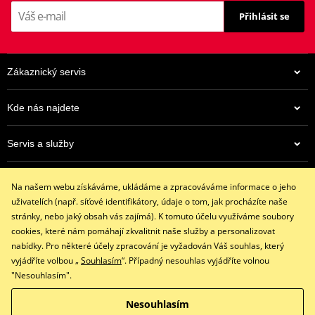
Přihlásit se
Zákaznický servis
Kde nás najdete
Servis a služby
962 Kč
Eshop
Na centrálním skladu v ČR
Na našem webu získáváme, ukládáme a zpracováváme informace o jeho
+420 602 341 855
uživatelích (např. síťové identifikátory, údaje o tom, jak procházíte naše
restaracing@email.cz
stránky, nebo jaký obsah vás zajímá). K tomuto účelu využíváme soubory
9:00 - 16:00 hod.
cookies, které nám pomáhají zkvalitnit naše služby a personalizovat
nabídky. Pro některé účely zpracování je vyžadován Váš souhlas, který
vyjádříte volbou „
Souhlasím
“. Případný nesouhlas vyjádříte volnou
"Nesouhlasím".
Facebook
Instagram
Nesouhlasím
Copyright © 2026 www.restaracing.cz