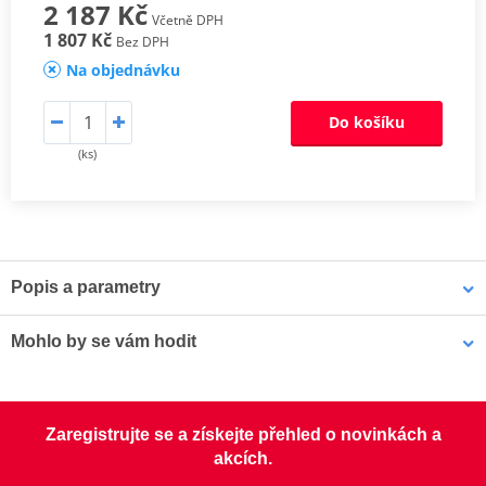
2 187 Kč
Včetně DPH
1 807 Kč
Bez DPH
Na objednávku
Do košíku
(ks)
Popis a parametry
Sada spojkových lamel CK
Mohlo by se vám hodit
Odpovídají originální kvalitě lamel, proto jsou určeny pro všechny
typy motocyklů. Jsou osazeny vysoce odolným obložením
LOCTITE 5188 LOCTITE 1254415 50 ml
s impregnovanými hliníkovými částicemi, které zaručí lepší odvod
Zaregistrujte se a získejte přehled o novinkách a
tepla, zabrání vypalování a tvoření sklovitého povrchu a mají lepší
akcích.
životnost.