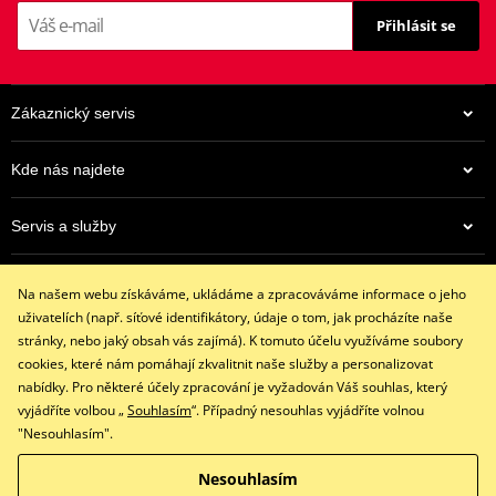
Přihlásit se
Výrobce
EBC
Alternativa
7387509
Zákaznický servis
Kde nás najdete
Servis a služby
962 Kč
Eshop
Na centrálním skladu v ČR
Na našem webu získáváme, ukládáme a zpracováváme informace o jeho
+420 602 341 855
uživatelích (např. síťové identifikátory, údaje o tom, jak procházíte naše
restaracing@email.cz
stránky, nebo jaký obsah vás zajímá). K tomuto účelu využíváme soubory
9:00 - 16:00 hod.
cookies, které nám pomáhají zkvalitnit naše služby a personalizovat
nabídky. Pro některé účely zpracování je vyžadován Váš souhlas, který
vyjádříte volbou „
Souhlasím
“. Případný nesouhlas vyjádříte volnou
"Nesouhlasím".
Facebook
Instagram
Nesouhlasím
Copyright © 2026 www.restaracing.cz