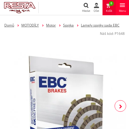
0
Hledat
Účet
Košík
Menu
Hledat
Domů
MOTODÍLY
Motor
Spojka
Lamely spojky sada EBC
Náš kód:
P1648