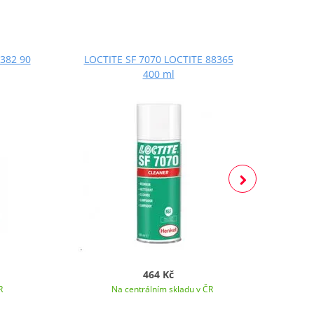
382 90
LOCTITE SF 7070 LOCTITE 88365
LOCT
400 ml
464 Kč
R
Na centrálním skladu v ČR