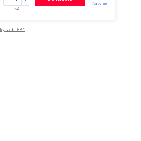
Porovnat
(ks)
jky sada EBC