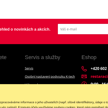
přehled o novinkách a akcích.
ete
Servis a služby
Eshop
+420 602
Servis
restarac
Osobní nastavení podvozku K-tech
9:00 - 16
Výkup a bazar
Financování motocyklu
Facebook
acováváme informace o jeho uživatelích (např. síťové identifikátory, údaje o t
h vás zajímá). K tomuto účelu využíváme soubory cookies, které nám pomáhají zkv