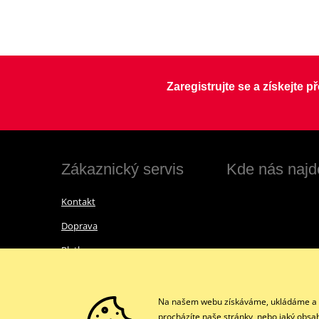
Zaregistrujte se a získejte 
Zákaznický servis
Kde nás najd
Kontakt
Doprava
Platba
Vrácení zboží a reklamace
Obchodní podmínky
Na našem webu získáváme, ukládáme a zpr
procházíte naše stránky, nebo jaký obsa