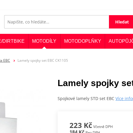
Hledat
E/DIRTBIKE
MOTODÍLY
MOTODOPLŇKY
AUTOPŮJ
da EBC
Lamely spojky set EBC CK1105
Lamely spojky s
Spojkové lamely STD set EBC
Více inf
223 Kč
Včetně DPH
184 Kč
Bez DPH