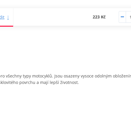
it
223 Kč
y pro všechny typy motocyklů. Jsou osazeny vysoce odolným obložen
sklovitého povrchu a mají lepší životnost.