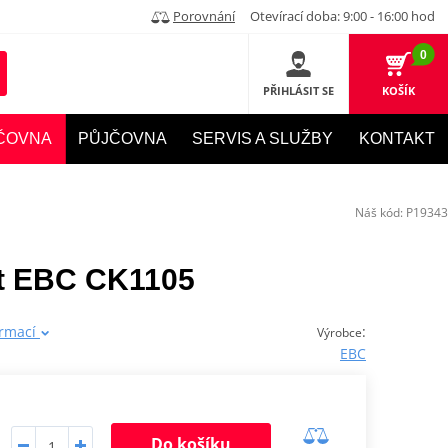
Porovnání
Otevírací doba: 9:00 - 16:00 hod
0
PŘIHLÁSIT SE
KOŠÍK
ČOVNA
PŮJČOVNA
SERVIS A SLUŽBY
KONTAKT
Náš kód:
P19343
et EBC CK1105
ormací
:
Výrobce
EBC
Do košíku