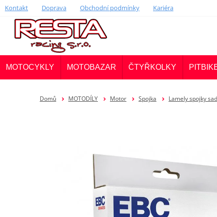
Kontakt
Doprava
Obchodní podmínky
Kariéra
MOTOCYKLY
MOTOBAZAR
ČTYŘKOLKY
PITBIK
Domů
MOTODÍLY
Motor
Spojka
Lamely spojky sa