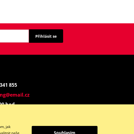
Přihlásit se
 341 855
ing@email.cz
:00 hod.
Instagram
om, jak
Souhlasím
alitnit naše