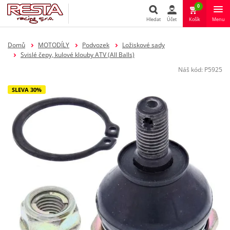
0
Hledat
Účet
Košík
Menu
Hledat
Domů
MOTODÍLY
Podvozek
Ložiskové sady
Svislé čepy, kulové klouby ATV (All Balls)
Náš kód:
P5925
SLEVA 30%