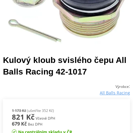
Kulový kloub svislého čepu All
Balls Racing 42-1017
:
Výrobce
All Balls Racing
1 173 Kč
(ušetříte 352 Kč)
821 Kč
Včetně DPH
679 Kč
Bez DPH
Na centrálním skladu v ČR