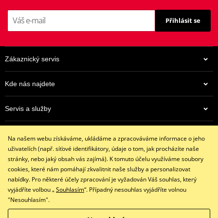
Konektory zapalovacích svíček NGK jsou vybaveny rezistorem z
Přihlásit se
vysoce kvalitního keramického materiálu.
To zajišťuje stálou hodnotu odporu s minimální odchylkou i při
přetížení.
Zákaznický servis
NGK katalog 2017
PDF
Kde nás najdete
Výrobce
NGK
Označení dealera
8415
Servis a služby
Země původu
JP
109 Kč
Eshop
Na centrálním skladu v ČR
Na našem webu získáváme, ukládáme a zpracováváme informace o jeho
+420 602 341 855
uživatelích (např. síťové identifikátory, údaje o tom, jak procházíte naše
restaracing@email.cz
stránky, nebo jaký obsah vás zajímá). K tomuto účelu využíváme soubory
9:00 - 16:00 hod.
cookies, které nám pomáhají zkvalitnit naše služby a personalizovat
nabídky. Pro některé účely zpracování je vyžadován Váš souhlas, který
vyjádříte volbou „
Souhlasím
“. Případný nesouhlas vyjádříte volnou
"Nesouhlasím".
Facebook
Instagram