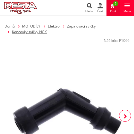
0
Hledat
Účet
Košík
Menu
Hledat
Domů
MOTODÍLY
Elektro
Zapalovací svíčky
Koncovky svíčky NGK
Náš kód:
P1066