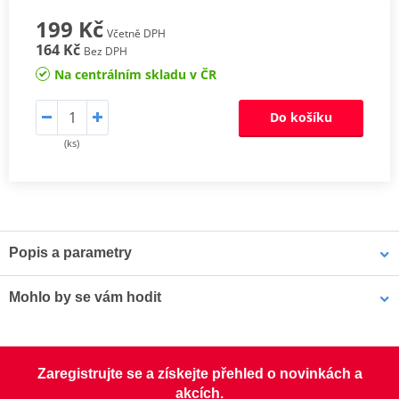
199 Kč
Včetně DPH
164 Kč
Bez DPH
Na centrálním skladu v ČR
Do košíku
(ks)
Popis a parametry
KONEKTOR ZAPALOVACÍ SVÍČKY NGK
Mohlo by se vám hodit
Použití konektorů zapalovacích svíček NGK s odrušovacími
rezistory ve spojení se zapalovacími svíčkami NGK zajišťuje
Pouzdro na náhradní svíčku MOTION STUFF černá
optimální potlačení rušivých frekvencí ve všech frekvenčních
Zaregistrujte se a získejte přehled o novinkách a
pásmech, aniž by negativně ovlivnilo chod motoru.
akcích.