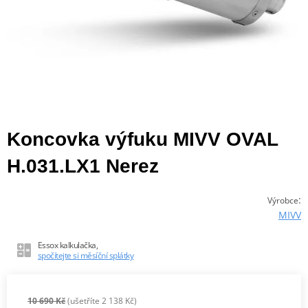
Koncovka výfuku MIVV OVAL
H.031.LX1 Nerez
:
Výrobce
MIVV
Essox kalkulačka,
spočítejte si měsíční splátky
10 690 Kč
(ušetříte 2 138 Kč)