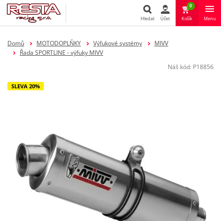
0
Hledat
Účet
Košík
Menu
Hledat
Domů
MOTODOPLŇKY
Výfukové systémy
MIVV
Řada SPORTLINE - výfuky MIVV
Náš kód:
P18856
SLEVA 20%