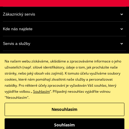
Vyroben z broušené nerezové oceli.
Standardní pozice
- koncovka výfuku MIVV nahradí originální
koncovku výfuku.
Zákaznický servis
Homologovaný výfuk
- schváleno pro provoz na pozemních
komunikacích (EC homologace)
Kde nás najdete
Upozornění: při vyjmutí dB-killeru výfuk okamžitě ztrácí záruku
Servis a služby
Výrobce
MIVV
Eshop
Možnost
Na našem webu získáváme, ukládáme a zpracováváme informace o jeho
originální katalyzátor je zachován
+420 602 341 855
katalyzátoru
uživatelích (např. síťové identifikátory, údaje o tom, jak procházíte naše
restaracing@email.cz
stránky, nebo jaký obsah vás zajímá). K tomuto účelu využíváme soubory
HOMOLOGACE /
9:00 - 16:00 hod.
cookies, které nám pomáhají zkvalitnit naše služby a personalizovat
EC schválení
SCHVÁLENÍ
nabídky. Pro některé účely zpracování je vyžadován Váš souhlas, který
vyjádříte volbou „
Souhlasím
“. Případný nesouhlas vyjádříte volnou
Řada
SPORT
"Nesouhlasím".
Facebook
Instagram
Homologace
EC schválení
hlučnosti
Nesouhlasím
Copyright © 2026 www.restaracing.cz
Pozice
ORIGINAL
Všechna práva vyhrazena
Souhlasím
Product info
-
Přepnout na klasickou verzi