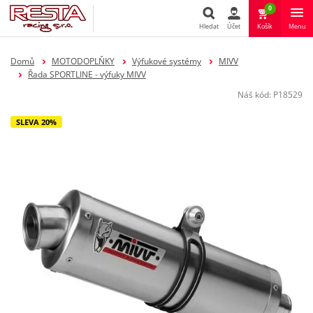
0
Hledat
Účet
Košík
Menu
Hledat
Domů
MOTODOPLŇKY
Výfukové systémy
MIVV
Řada SPORTLINE - výfuky MIVV
Náš kód:
P18529
SLEVA 20%