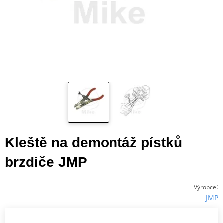
Kleště na demontáž pístků
brzdiče JMP
:
Výrobce
JMP