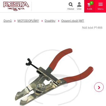
0
Hledat
Účet
Košík
Menu
Hledat
Domů
MOTODOPLŇKY
Doplňky
Ostatní zboží JMT
Náš kód:
P1466