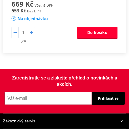
669 Kč
Včetně DPH
553 Kč
Bez DPH
Na objednávku
Do košíku
(ks)
Zaregistrujte se a získejte přehled o novinkách a
akcích.
Přihlásit se
Zákaznický servis