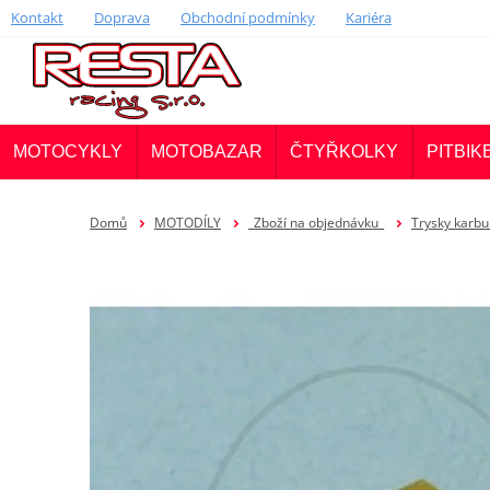
Kontakt
Doprava
Obchodní podmínky
Kariéra
MOTOCYKLY
MOTOBAZAR
ČTYŘKOLKY
PITBIK
Domů
MOTODÍLY
_Zboží na objednávku_
Trysky karbu