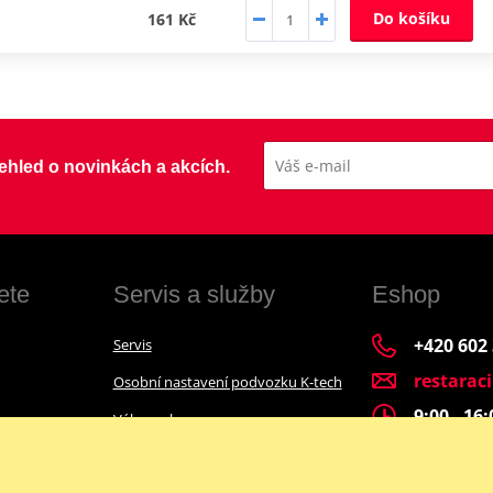
Do košíku
161 Kč
přehled o novinkách a akcích.
ete
Servis a služby
Eshop
+420 602
Servis
restarac
Osobní nastavení podvozku K-tech
9:00 - 16
Výkup a bazar
Financování motocyklu