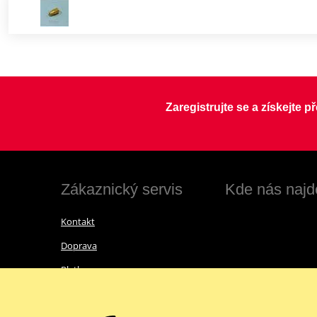
Zaregistrujte se a získejte 
Zákaznický servis
Kde nás najd
Kontakt
Doprava
Platba
Vrácení zboží a reklamace