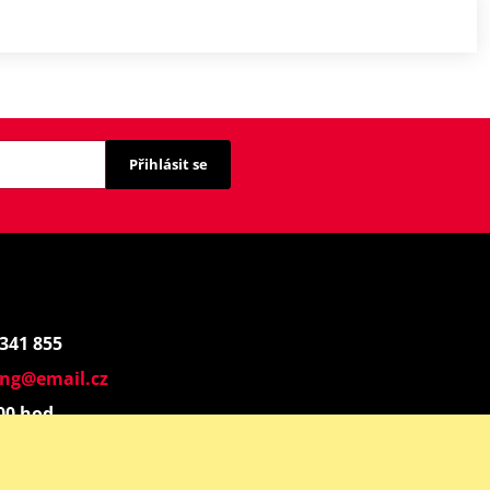
Přihlásit se
 341 855
ing@email.cz
:00 hod.