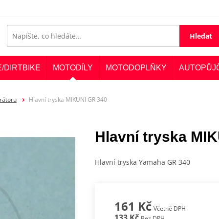
Hledat
E/DIRTBIKE
MOTODÍLY
MOTODOPLŇKY
AUTOPŮJ
rátoru
Hlavní tryska MIKUNI GR 340
Hlavní tryska MI
Hlavní tryska Yamaha GR 340
161 Kč
Včetně DPH
133 Kč
Bez DPH