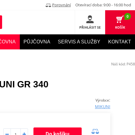
Porovnání
Otevírací doba: 9:00 - 16:00 hod
0
PŘIHLÁSIT SE
KOŠÍK
ČOVNA
PŮJČOVNA
SERVIS A SLUŽBY
KONTAKT
Náš kód:
P458
KUNI GR 340
:
Výrobce
MIKUNI
Do košíku