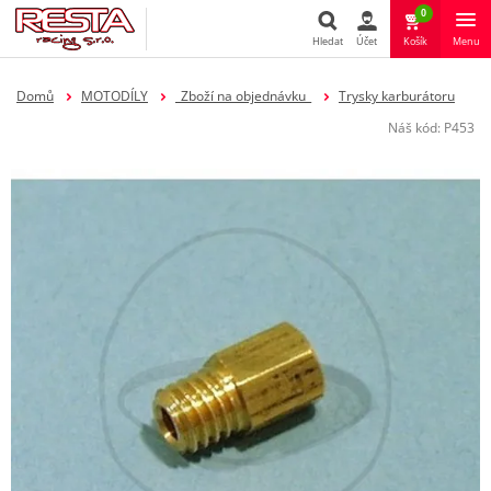
0
Hledat
Účet
Košík
Menu
Hledat
Domů
MOTODÍLY
_Zboží na objednávku_
Trysky karburátoru
Náš kód:
P453