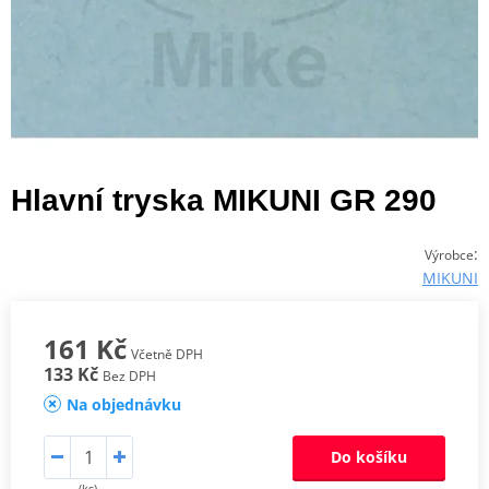
Hlavní tryska MIKUNI GR 290
:
Výrobce
MIKUNI
161 Kč
Včetně DPH
133 Kč
Bez DPH
Na objednávku
Do košíku
(ks)