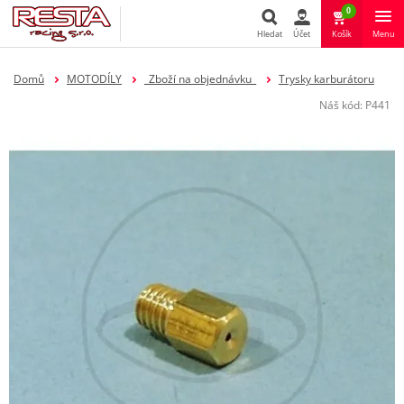
0
Hledat
Účet
Košík
Menu
Hledat
Domů
MOTODÍLY
_Zboží na objednávku_
Trysky karburátoru
Náš kód:
P441