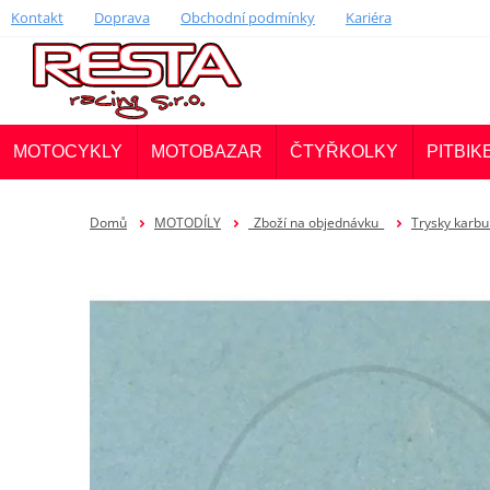
Kontakt
Doprava
Obchodní podmínky
Kariéra
MOTOCYKLY
MOTOBAZAR
ČTYŘKOLKY
PITBIK
Domů
MOTODÍLY
_Zboží na objednávku_
Trysky karbu