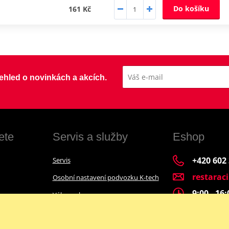
Do košíku
161 Kč
přehled o novinkách a akcích.
ete
Servis a služby
Eshop
+420 602
Servis
restarac
Osobní nastavení podvozku K-tech
9:00 - 16
Výkup a bazar
Financování motocyklu