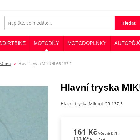
Hledat
E/DIRTBIKE
MOTODÍLY
MOTODOPLŇKY
AUTOPŮJ
rátoru
Hlavní tryska MIKUNI GR 137.5
Hlavní tryska MI
Hlavní tryska Mikuni GR 137.5
161 Kč
Včetně DPH
133 Kč
Bez DPH