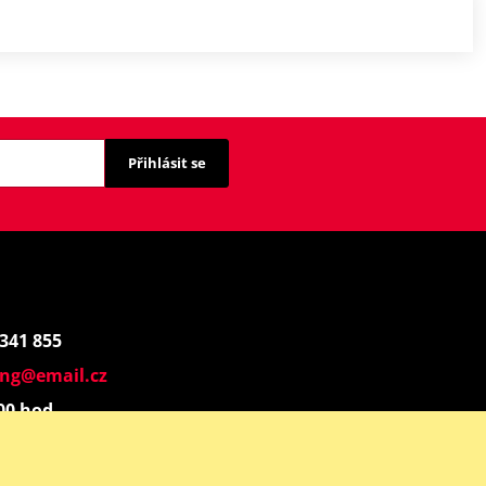
Přihlásit se
 341 855
ing@email.cz
:00 hod.