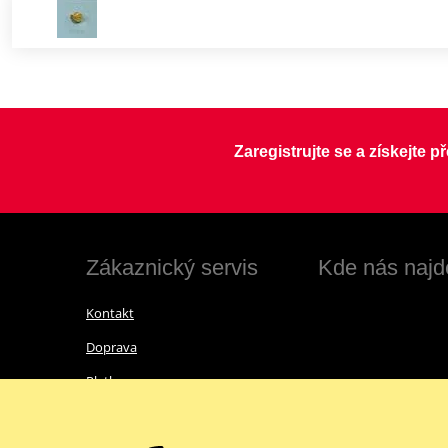
Zaregistrujte se a získejte 
Zákaznický servis
Kde nás najd
Kontakt
Doprava
Platba
Vrácení zboží a reklamace