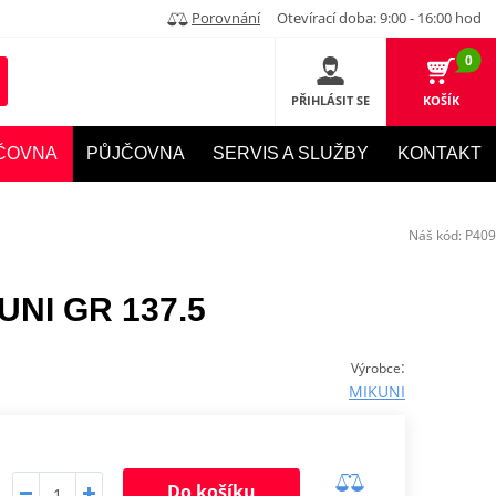
Porovnání
Otevírací doba: 9:00 - 16:00 hod
0
PŘIHLÁSIT SE
KOŠÍK
ČOVNA
PŮJČOVNA
SERVIS A SLUŽBY
KONTAKT
Náš kód:
P409
KUNI GR 137.5
:
Výrobce
MIKUNI
Do košíku