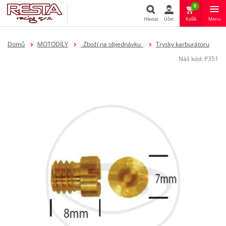
0
Hledat
Účet
Košík
Menu
Hledat
Domů
MOTODÍLY
_Zboží na objednávku_
Trysky karburátoru
Náš kód:
P351