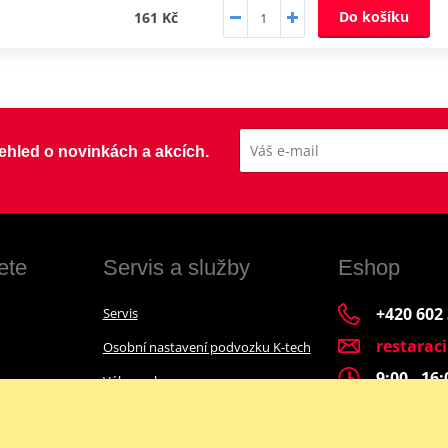
Do košíku
161 Kč
přehled o novinkách a akcích.
ete
Servis a služby
Eshop
+420 602
Servis
restarac
Osobní nastavení podvozku K-tech
9:00 - 16
Výkup a bazar
Financování motocyklu