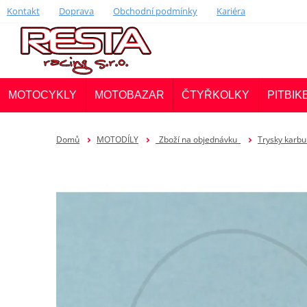
Kontakt
Doprava
Obchodní podmínky
Kariéra
MOTOCYKLY
MOTOBAZAR
ČTYŘKOLKY
PITBIK
Domů
MOTODÍLY
_Zboží na objednávku_
Trysky karbu