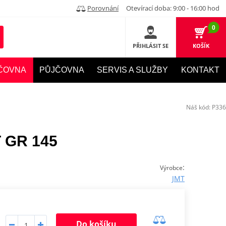
Porovnání
Otevírací doba: 9:00 - 16:00 hod
0
PŘIHLÁSIT SE
KOŠÍK
ČOVNA
PŮJČOVNA
SERVIS A SLUŽBY
KONTAKT
Náš kód:
P336
T GR 145
:
Výrobce
JMT
Do košíku