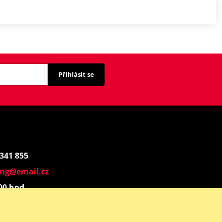
Přihlásit se
 341 855
ing@email.cz
:00 hod.