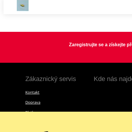
Zaregistrujte se a získejte 
Zákaznický servis
Kde nás najd
Kontakt
Doprava
Platba
Vrácení zboží a reklamace