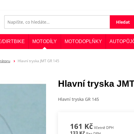
Hledat
E/DIRTBIKE
MOTODÍLY
MOTODOPLŇKY
AUTOPŮJ
rátoru
Hlavní tryska JMT GR 145
Hlavní tryska JM
Hlavní tryska GR 145
161 Kč
Včetně DPH
133 Kč
Bez DPH