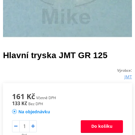
Hlavní tryska JMT GR 125
:
Výrobce
JMT
161 Kč
Včetně DPH
133 Kč
Bez DPH
Na objednávku
Do košíku
(ks)