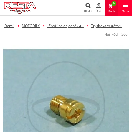
0
Hledat
Účet
Košík
Menu
Hledat
Domů
MOTODÍLY
_Zboží na objednávku_
Trysky karburátoru
Náš kód:
P368