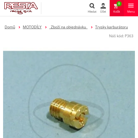
0
Hledat
Účet
Košík
Menu
Hledat
Domů
MOTODÍLY
_Zboží na objednávku_
Trysky karburátoru
Náš kód:
P363