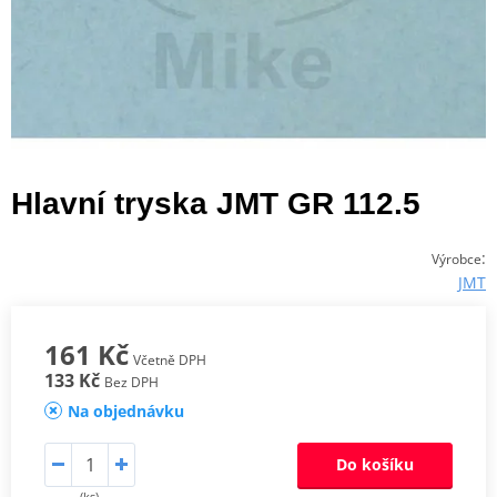
Hlavní tryska JMT GR 112.5
:
Výrobce
JMT
161 Kč
Včetně DPH
133 Kč
Bez DPH
Na objednávku
Do košíku
(ks)