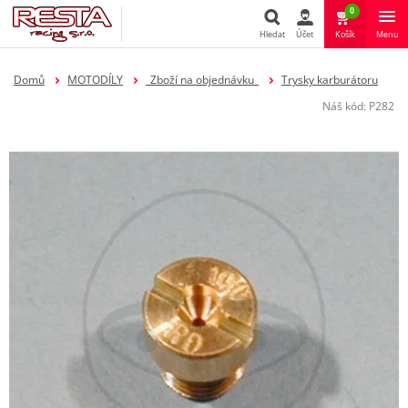
0
Hledat
Účet
Košík
Menu
Hledat
Domů
MOTODÍLY
_Zboží na objednávku_
Trysky karburátoru
Náš kód:
P282