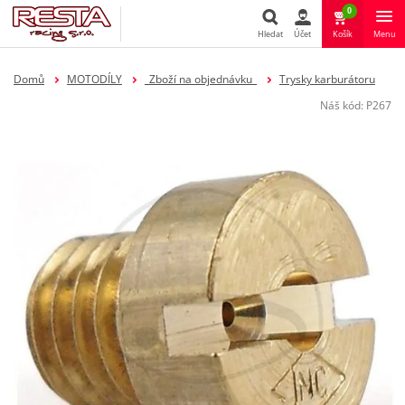
0
Hledat
Účet
Košík
Menu
Hledat
Domů
MOTODÍLY
_Zboží na objednávku_
Trysky karburátoru
Náš kód:
P267