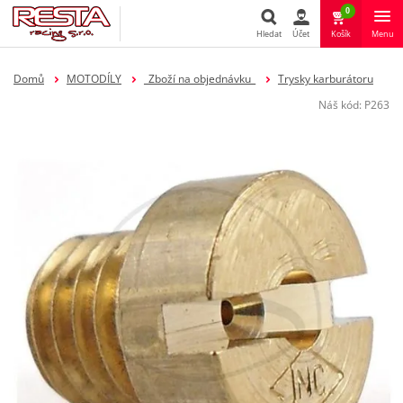
0
Hledat
Účet
Košík
Menu
Hledat
Domů
MOTODÍLY
_Zboží na objednávku_
Trysky karburátoru
Náš kód:
P263