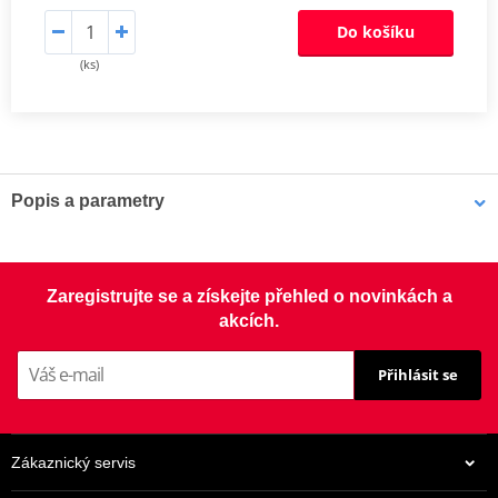
Do košíku
(ks)
Popis a parametry
Gufera zadního tlumiče
Gufera tlumičů K-Tech jsou přímou náhradou originálních dílů a
Zaregistrujte se a získejte přehled o novinkách a
jsou k dispozici pro většinu použití.
akcích.
Přihlásit se
Zákaznický servis