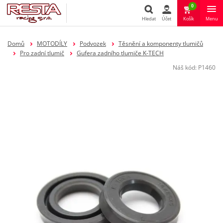
0
Hledat
Účet
Košík
Menu
Hledat
Domů
MOTODÍLY
Podvozek
Těsnění a komponenty tlumičů
Pro zadní tlumič
Gufera zadního tlumiče K-TECH
Náš kód:
P1460