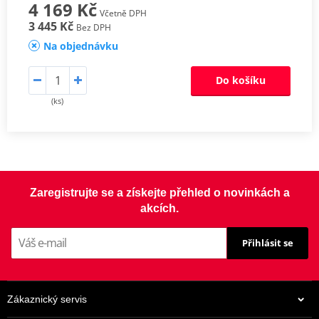
4 169 Kč
Včetně DPH
3 445 Kč
Bez DPH
Na objednávku
Do košíku
(ks)
Zaregistrujte se a získejte přehled o novinkách a
akcích.
Přihlásit se
Zákaznický servis