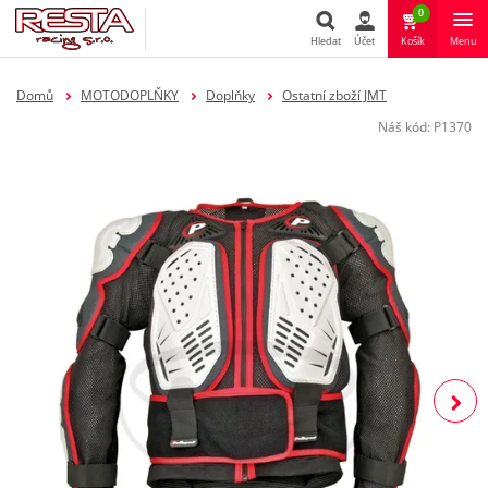
0
Hledat
Účet
Košík
Menu
Hledat
Domů
MOTODOPLŇKY
Doplňky
Ostatní zboží JMT
Náš kód:
P1370