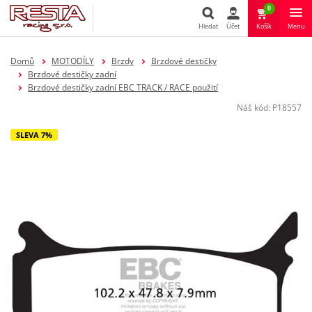
0
Hledat
Účet
Košík
Menu
Hledat
Domů
MOTODÍLY
Brzdy
Brzdové destičky
Brzdové destičky zadní
Brzdové destičky zadní EBC TRACK / RACE použití
Náš kód:
P18557
SLEVA 7%