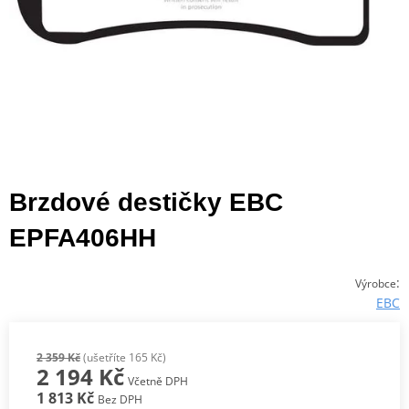
Brzdové destičky EBC
EPFA406HH
:
Výrobce
EBC
2 359 Kč
(ušetříte 165 Kč)
2 194 Kč
Včetně DPH
1 813 Kč
Bez DPH