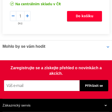
Na centrálním skladu v ČR
Do košíku
(ks)
Mohlo by se vám hodit
Čistič brzd - Univerzální odmašťovač MOTIP DUPLI 090514 750
Zaregistrujte se a získejte přehled o novinkách a
ml (ideální pro servisy)
akcích.
Přihlásit se
Zákaznický servis