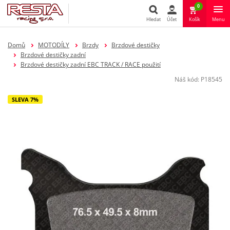
0
Hledat
Účet
Košík
Menu
Hledat
Domů
MOTODÍLY
Brzdy
Brzdové destičky
Brzdové destičky zadní
Brzdové destičky zadní EBC TRACK / RACE použití
Náš kód:
P18545
SLEVA 7%