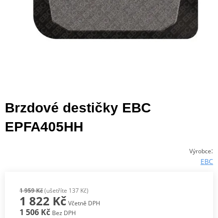
Brzdové destičky EBC
EPFA405HH
:
Výrobce
EBC
1 959 Kč
(ušetříte 137 Kč)
1 822 Kč
Včetně DPH
1 506 Kč
Bez DPH