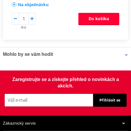
Na objednávku
Do košíku
(ks)
Mohlo by se vám hodit
Čistič brzd - Univerzální odmašťovač MOTIP DUPLI 090514 750
Zaregistrujte se a získejte přehled o novinkách a
ml (ideální pro servisy)
akcích.
Přihlásit se
Zákaznický servis