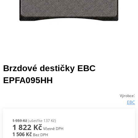
Brzdové destičky EBC
EPFA095HH
:
Výrobce
EBC
1 959 Kč
(ušetříte 137 Kč)
1 822 Kč
Včetně DPH
1 506 Kč
Bez DPH