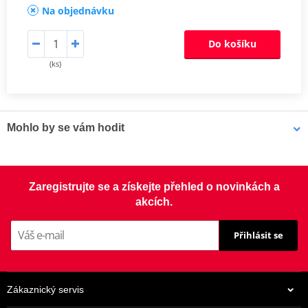
Na objednávku
Do košíku
(ks)
Mohlo by se vám hodit
Čistič brzd - Univerzální odmašťovač MOTIP DUPLI 090514 750
Zaregistrujte se a získejte přehled o novinkách a
ml (ideální pro servisy)
akcích.
Přihlásit se
Zákaznický servis