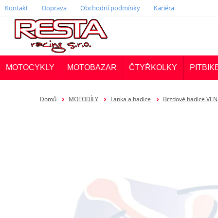
Kontakt
Doprava
Obchodní podmínky
Kariéra
MOTOCYKLY
MOTOBAZAR
ČTYŘKOLKY
PITBIK
Domů
MOTODÍLY
Lanka a hadice
Brzdové hadice VEN