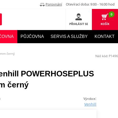
Porovnání
Otevírací doba: 9:00 - 16:00 hod
0
PŘIHLÁSIT SE
KOŠÍK
ČOVNA
PŮJČOVNA
SERVIS A SLUŽBY
KONTAKT
0mm černý
Náš kód:
P1496
 Venhill POWERHOSEPLUS
m černý
á
:
Výrobce
Venhill