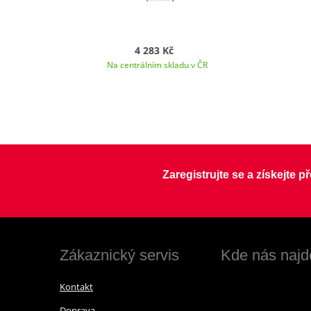
4 283 Kč
Na centrálním skladu v ČR
Zaregistrujte se a získejte 
Zákaznický servis
Kde nás najd
Kontakt
Doprava