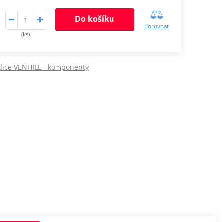
Do košíku
Porovnat
(ks)
dice VENHILL - komponenty