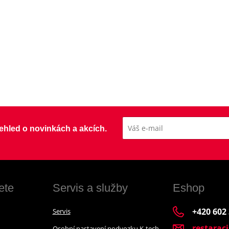
přehled o novinkách a akcích.
ete
Servis a služby
Eshop
+420 602
Servis
restarac
Osobní nastavení podvozku K-tech