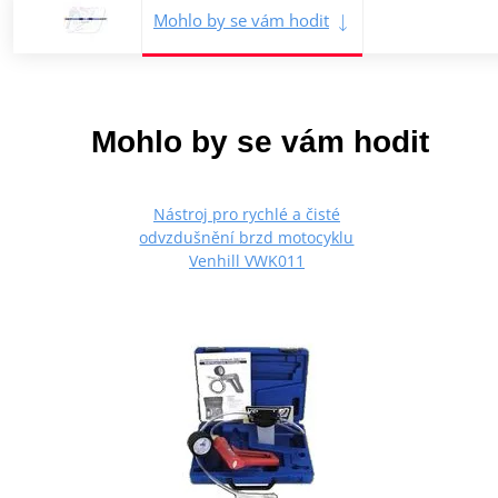
Mohlo by se vám hodit
Mohlo by se vám hodit
Nástroj pro rychlé a čisté
odvzdušnění brzd motocyklu
Venhill VWK011