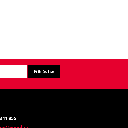
Přihlásit se
 341 855
ing@email.cz