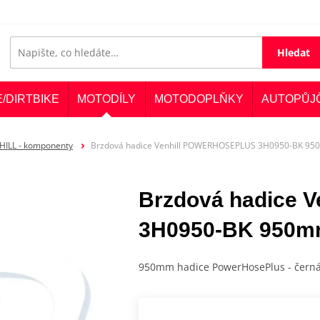
Hledat
E/DIRTBIKE
MOTODÍLY
MOTODOPLŇKY
AUTOPŮJ
HILL - komponenty
Brzdová hadice Venhill POWERHOSEPLUS 3H0950-BK 95
Brzdová hadice
3H0950-BK 950m
950mm hadice PowerHosePlus - čern